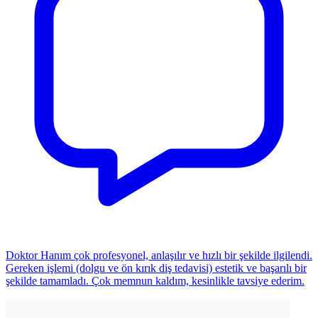
Doktor Hanım çok profesyonel, anlaşılır ve hızlı bir şekilde ilgilendi.
Gereken işlemi (dolgu ve ön kırık diş tedavisi) estetik ve başarılı bir
şekilde tamamladı. Çok memnun kaldım, kesinlikle tavsiye ederim.