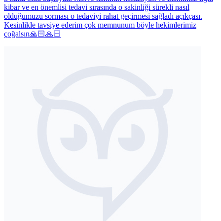
kibar ve en önemlisi tedavi sırasında o sakinliği sürekli nasıl
olduğumuzu sorması o tedaviyi rahat geçirmesi sağladı açıkçası.
Kesinlikle tavsiye ederim çok memnunum böyle hekimlerimiz
çoğalsın🙏🏻🙏🏻