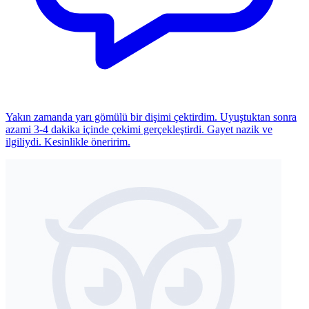
Yakın zamanda yarı gömülü bir dişimi çektirdim. Uyuştuktan sonra
azami 3-4 dakika içinde çekimi gerçekleştirdi. Gayet nazik ve
ilgiliydi. Kesinlikle öneririm.