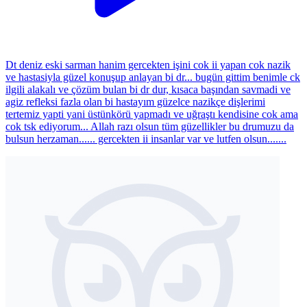
Dt deniz eski sarman hanim gercekten işini cok ii yapan cok nazik
ve hastasiyla güzel konuşup anlayan bi dr... bugün gittim benimle ck
ilgili alakalı ve çözüm bulan bi dr dur, kısaca başından savmadi ve
agiz refleksi fazla olan bi hastayım güzelce nazikçe dişlerimi
tertemiz yapti yani üstünkörü yapmadı ve uğraştı kendisine cok ama
cok tsk ediyorum... Allah razı olsun tüm güzellikler bu drumuzu da
bulsun herzaman...... gercekten ii insanlar var ve lutfen olsun.......