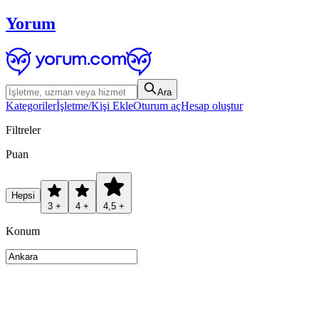
Yorum
Ara
Kategoriler
İşletme/Kişi Ekle
Oturum aç
Hesap oluştur
Filtreler
Puan
Hepsi
3 +
4 +
4,5 +
Konum