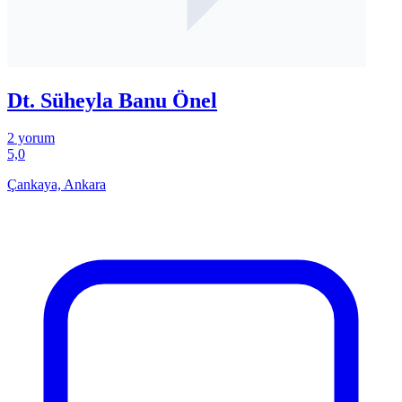
Dt. Süheyla Banu Önel
2 yorum
5,0
Çankaya, Ankara