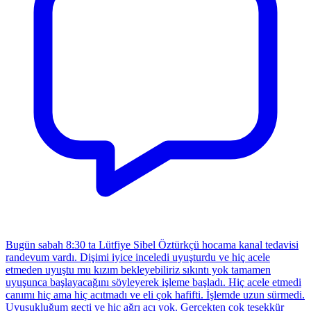
Bugün sabah 8:30 ta Lütfiye Sibel Öztürkçü hocama kanal tedavisi
randevum vardı. Dişimi iyice inceledi uyuşturdu ve hiç acele
etmeden uyuştu mu kızım bekleyebiliriz sıkıntı yok tamamen
uyuşunca başlayacağını söyleyerek işleme başladı. Hiç acele etmedi
canımı hiç ama hiç acıtmadı ve eli çok hafifti. İşlemde uzun sürmedi.
Uyuşukluğum geçti ve hiç ağrı acı yok. Gerçekten çok teşekkür