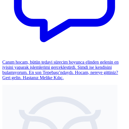
Canım hocam, bütün tedavi sürecim boyunca elinden gelenin en
iyisini yaparak işlemlerimi gerçekleştirdi. Şimdi ise kendisini
bulamıyorum. En son Tepebaşı’ndaydı. Hocam, nereye gittiniz?
Geri gelin. Hastanız Melike Kılıç.