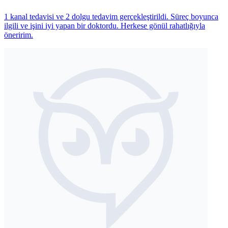
1 kanal tedavisi ve 2 dolgu tedavim gerçekleştirildi. Süreç boyunca
ilgili ve işini iyi yapan bir doktordu. Herkese gönül rahatlığıyla
öneririm.