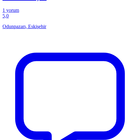
1 yorum
5,0
Odunpazarı, Eskişehir