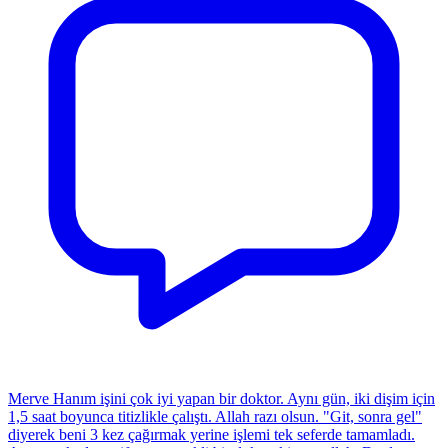
Merve Hanım işini çok iyi yapan bir doktor. Aynı gün, iki dişim için
1,5 saat boyunca titizlikle çalıştı. Allah razı olsun. "Git, sonra gel"
diyerek beni 3 kez çağırmak yerine işlemi tek seferde tamamladı.