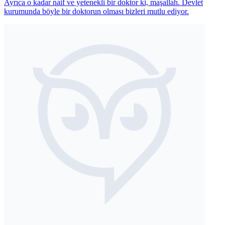
Ayrıca o kadar naif ve yetenekli bir doktor ki, maşallah. Devlet
kurumunda böyle bir doktorun olması bizleri mutlu ediyor.