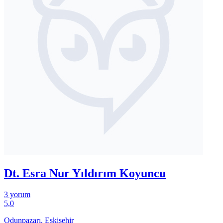
Dt. Esra Nur Yıldırım Koyuncu
3 yorum
5,0
Odunpazarı, Eskişehir