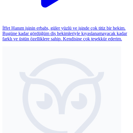
İffet Hanım işinin erbabı, güler yüzlü ve işinde çok titiz bir hekim.
Bugüne kadar gördüğüm diş hekimleriyle kıyaslanamayacak kadar
farklı ve üstün özelliklere sahip. Kendisine çok teşekkür ederim.