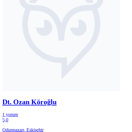
Dt. Ozan Köroğlu
1 yorum
5,0
Odunpazarı, Eskişehir