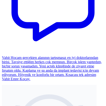
Vahit Hocam gerçekten alanının tartışmasız en iyi doktorlarından
birisi. Tavsiye ettiğim herkes çok memnun. Birçok işlem yaptırdım,
hiçbir sorun yaşamadım. Yeni açtığı kliniğinde de ziyaret etme
fırsatım oldu. Kaplama ve şu anda da implant tedavisi için devam
ediyorum. Hijyenik ve konforlu bir ortam. Kısacası tek adresim
Vahit Emre Koçay.