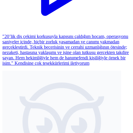
"20’lik diş çekimi korkusuyla kapısını çaldığım hocam, operasyonu
saniyeler içinde, hiçbir zorluk yaşamadan ve canımı yakmadan
gerçekleştirdi. Teknik becerisinin ve cerrahi uzmanlığının ötesinde;
nezaketi, hastasına yaklaşımı ve işine olan tutkusu gerçekten takdire
şayan. Hem hekimliğiyle hem de hanımefendi kişiliğiyle örnek bir
isim." Kendisine çok teşekkürlerimi iletiyorum