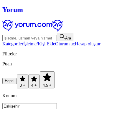
Yorum
Ara
Kategoriler
İşletme/Kişi Ekle
Oturum aç
Hesap oluştur
Filtreler
Puan
Hepsi
3 +
4 +
4,5 +
Konum