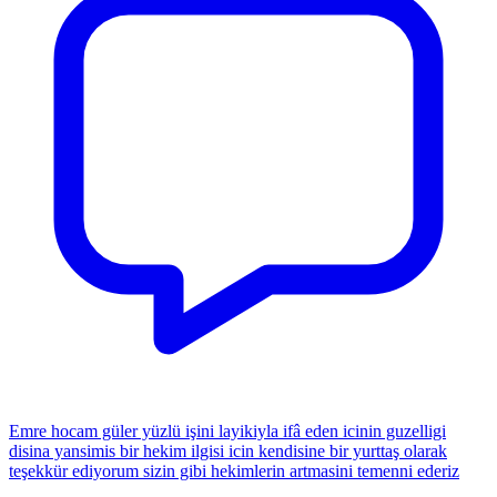
Emre hocam güler yüzlü işini layikiyla ifâ eden icinin guzelligi
disina yansimis bir hekim ilgisi icin kendisine bir yurttaş olarak
teşekkür ediyorum sizin gibi hekimlerin artmasini temenni ederiz