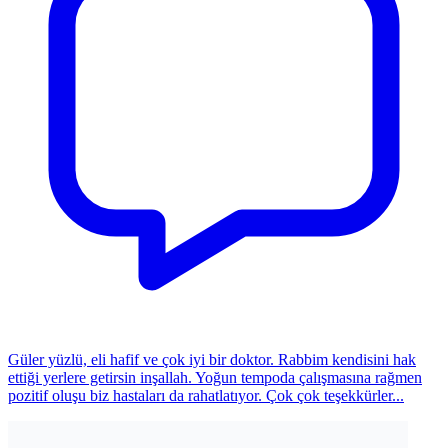
Güler yüzlü, eli hafif ve çok iyi bir doktor. Rabbim kendisini hak
ettiği yerlere getirsin inşallah. Yoğun tempoda çalışmasına rağmen
pozitif oluşu biz hastaları da rahatlatıyor. Çok çok teşekkürler...