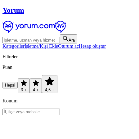
Yorum
Ara
Kategoriler
İşletme/Kişi Ekle
Oturum aç
Hesap oluştur
Filtreler
Puan
Hepsi
3 +
4 +
4,5 +
Konum