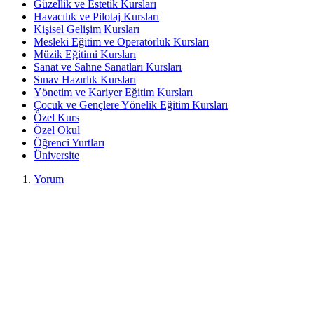
Güzellik ve Estetik Kursları
Havacılık ve Pilotaj Kursları
Kişisel Gelişim Kursları
Mesleki Eğitim ve Operatörlük Kursları
Müzik Eğitimi Kursları
Sanat ve Sahne Sanatları Kursları
Sınav Hazırlık Kursları
Yönetim ve Kariyer Eğitim Kursları
Çocuk ve Gençlere Yönelik Eğitim Kursları
Özel Kurs
Özel Okul
Öğrenci Yurtları
Üniversite
Yorum