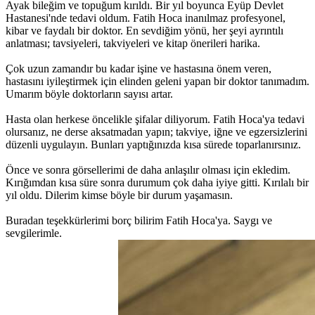
Ayak bileğim ve topuğum kırıldı. Bir yıl boyunca Eyüp Devlet
Hastanesi'nde tedavi oldum. Fatih Hoca inanılmaz profesyonel,
kibar ve faydalı bir doktor. En sevdiğim yönü, her şeyi ayrıntılı
anlatması; tavsiyeleri, takviyeleri ve kitap önerileri harika.
Çok uzun zamandır bu kadar işine ve hastasına önem veren,
hastasını iyileştirmek için elinden geleni yapan bir doktor tanımadım.
Umarım böyle doktorların sayısı artar.
Hasta olan herkese öncelikle şifalar diliyorum. Fatih Hoca'ya tedavi
olursanız, ne derse aksatmadan yapın; takviye, iğne ve egzersizlerini
düzenli uygulayın. Bunları yaptığınızda kısa sürede toparlanırsınız.
Önce ve sonra görsellerimi de daha anlaşılır olması için ekledim.
Kırığımdan kısa süre sonra durumum çok daha iyiye gitti. Kırılalı bir
yıl oldu. Dilerim kimse böyle bir durum yaşamasın.
Buradan teşekkürlerimi borç bilirim Fatih Hoca'ya. Saygı ve
sevgilerimle.