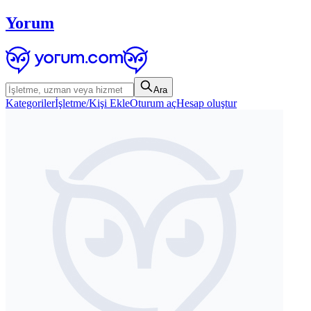
Yorum
Ara
Kategoriler
İşletme/Kişi Ekle
Oturum aç
Hesap oluştur