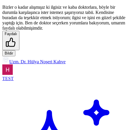
Bizler o kadar alışmışız ki ilgisiz ve kaba doktorlara, böyle bir
durumla karşılaşınca ister istemez şaşırıyoruz tabii. Kendisine
buradan da teşekkür etmek istiyorum; ilgisi ve işini en güzel şekilde
yaptığı için. Ben de doktor seçerken yorumlara bakıyorum, umarım
faydalı olabilmişimdir.
Faydalı
Bildir
Uzm. Dr. Hülya Noşeri Kahve
TEST