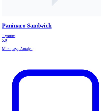
Paninaro Sandwich
1 yorum
5,0
Muratpaşa, Antalya