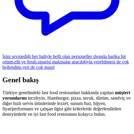
İşini sevmediği her haliyle belli olan personeller dışında harika bir
ortam.elit ve ferah.siparisi makinalar aracılığıyla verebilmesi de çok
beğendim.yeri de çok guzel
Genel bakış
Türkiye genelindeki fast food restoranları hakkında yapılan
müşteri
yorumlarını
inceleyin. Hamburger, pizza, tavuk, dürüm, sandviç ve
diğer hızlı servis ürünlerinde lezzet, sunum hızı, hijyen,
fiyat/performans ve çalışan ilgisi gibi kriterlerde değerlendirilen
deneyimlerle en iyi fast food restoranını kolayca bulun.