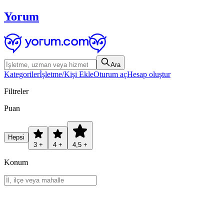
Yorum
Ara
Kategoriler
İşletme/Kişi Ekle
Oturum aç
Hesap oluştur
Filtreler
Puan
Hepsi
3 +
4 +
4,5 +
Konum