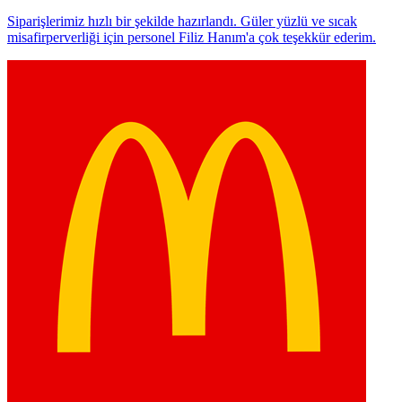
Siparişlerimiz hızlı bir şekilde hazırlandı. Güler yüzlü ve sıcak
misafirperverliği için personel Filiz Hanım'a çok teşekkür ederim.