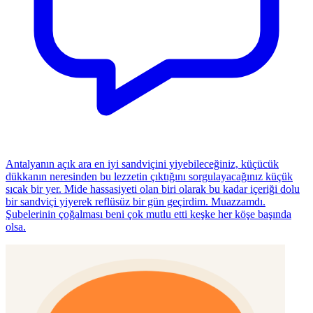
Antalyanın açık ara en iyi sandviçini yiyebileceğiniz, küçücük
dükkanın neresinden bu lezzetin çıktığını sorgulayacağınız küçük
sıcak bir yer. Mide hassasiyeti olan biri olarak bu kadar içeriği dolu
bir sandviçi yiyerek reflüsüz bir gün geçirdim. Muazzamdı.
Şubelerinin çoğalması beni çok mutlu etti keşke her köşe başında
olsa.