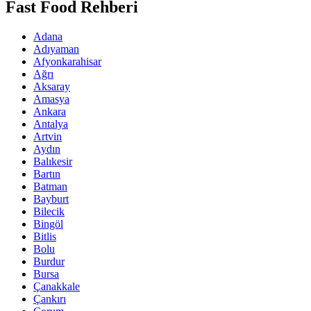
Fast Food Rehberi
Adana
Adıyaman
Afyonkarahisar
Ağrı
Aksaray
Amasya
Ankara
Antalya
Artvin
Aydın
Balıkesir
Bartın
Batman
Bayburt
Bilecik
Bingöl
Bitlis
Bolu
Burdur
Bursa
Çanakkale
Çankırı