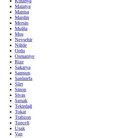
Kütahya
Malatya
Manisa
Mardin
Mersin
Muğla
Muş
Nevşehir
Niğde
Ordu
Osmaniye
Rize
Sakarya
Samsun
Şanlıurfa
Siirt
Sinop
Sivas
Şırnak
Tekirdağ
Tokat
Trabzon
Tunceli
Uşak
Van