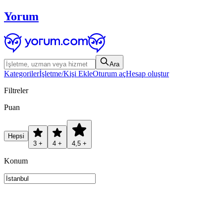
Yorum
Ara
Kategoriler
İşletme/Kişi Ekle
Oturum aç
Hesap oluştur
Filtreler
Puan
Hepsi
3 +
4 +
4,5 +
Konum