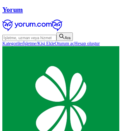
Yorum
Ara
Kategoriler
İşletme/Kişi Ekle
Oturum aç
Hesap oluştur