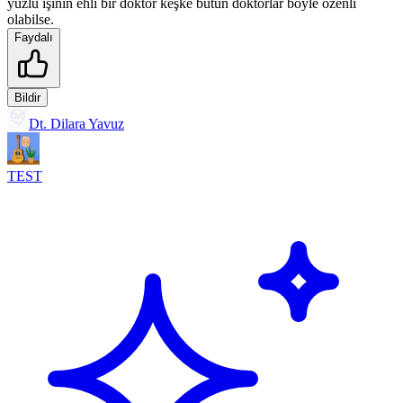
yüzlü işinin ehli bir doktor keşke bütün doktorlar böyle özenli
olabilse.
Faydalı
Bildir
Dt. Dilara Yavuz
TEST