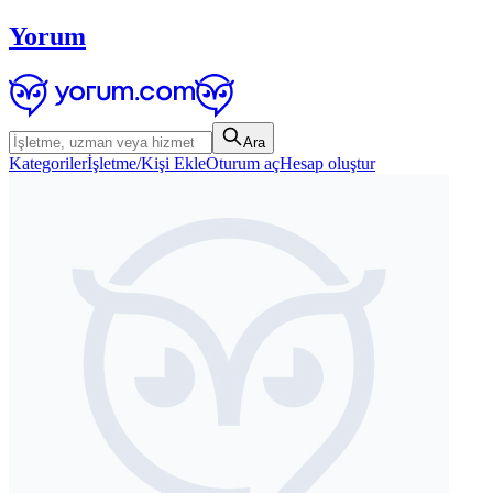
Yorum
Ara
Kategoriler
İşletme/Kişi Ekle
Oturum aç
Hesap oluştur