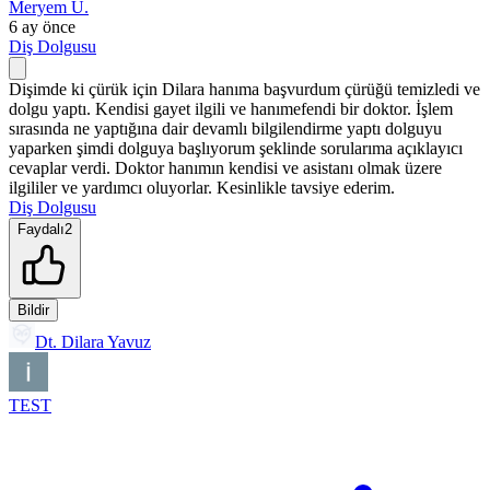
Meryem Ü.
6 ay önce
Diş Dolgusu
Dişimde ki çürük için Dilara hanıma başvurdum çürüğü temizledi ve
dolgu yaptı. Kendisi gayet ilgili ve hanımefendi bir doktor. İşlem
sırasında ne yaptığına dair devamlı bilgilendirme yaptı dolguyu
yaparken şimdi dolguya başlıyorum şeklinde sorularıma açıklayıcı
cevaplar verdi. Doktor hanımın kendisi ve asistanı olmak üzere
ilgililer ve yardımcı oluyorlar. Kesinlikle tavsiye ederim.
Diş Dolgusu
Faydalı
2
Bildir
Dt. Dilara Yavuz
TEST