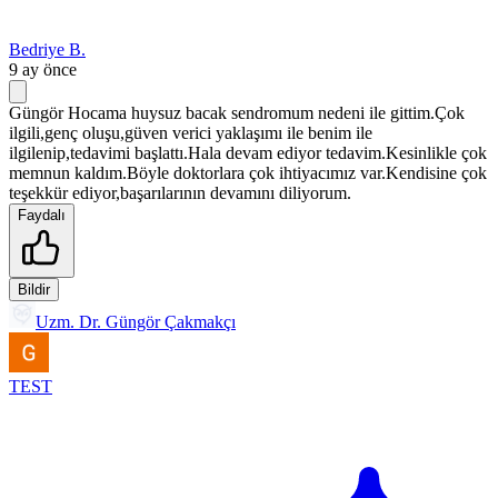
Bedriye B.
9 ay önce
Güngör Hocama huysuz bacak sendromum nedeni ile gittim.Çok
ilgili,genç oluşu,güven verici yaklaşımı ile benim ile
ilgilenip,tedavimi başlattı.Hala devam ediyor tedavim.Kesinlikle çok
memnun kaldım.Böyle doktorlara çok ihtiyacımız var.Kendisine çok
teşekkür ediyor,başarılarının devamını diliyorum.
Faydalı
Bildir
Uzm. Dr. Güngör Çakmakçı
TEST