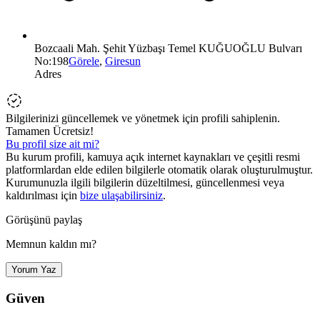
Bozcaali Mah. Şehit Yüzbaşı Temel KUĞUOĞLU Bulvarı
No:198
Görele
,
Giresun
Adres
Bilgilerinizi güncellemek ve yönetmek için profili sahiplenin.
Tamamen Ücretsiz!
Bu profil size ait mi?
Bu kurum profili, kamuya açık internet kaynakları ve çeşitli resmi
platformlardan elde edilen bilgilerle otomatik olarak oluşturulmuştur.
Kurumunuzla ilgili bilgilerin düzeltilmesi, güncellenmesi veya
kaldırılması için
bize ulaşabilirsiniz
.
Görüşünü paylaş
Memnun kaldın mı?
Yorum Yaz
Güven