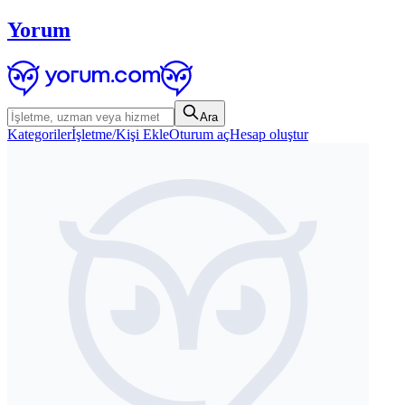
Yorum
Ara
Kategoriler
İşletme/Kişi Ekle
Oturum aç
Hesap oluştur