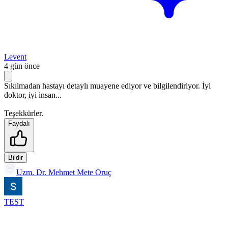
Levent
4 gün önce
Sıkılmadan hastayı detaylı muayene ediyor ve bilgilendiriyor. İyi
doktor, iyi insan...
Teşekkürler.
Faydalı
Bildir
Uzm. Dr. Mehmet Mete Oruç
TEST