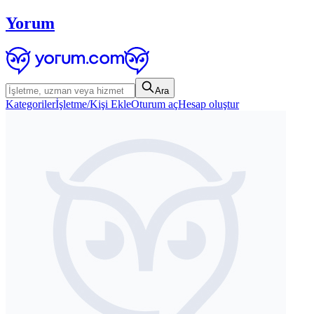
Yorum
Ara
Kategoriler
İşletme/Kişi Ekle
Oturum aç
Hesap oluştur