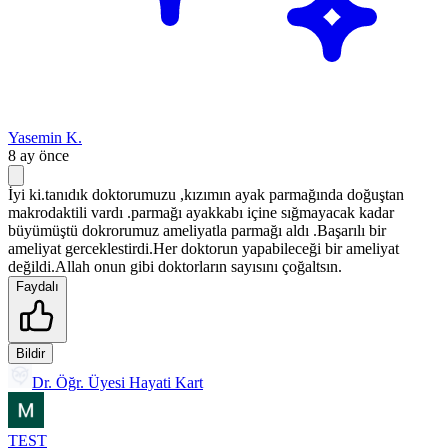
Yasemin K.
8 ay önce
İyi ki.tanıdık doktorumuzu ,kızımın ayak parmağında doğuştan
makrodaktili vardı .parmağı ayakkabı içine sığmayacak kadar
büyümüştü dokrorumuz ameliyatla parmağı aldı .Başarılı bir
ameliyat gerceklestirdi.Her doktorun yapabileceği bir ameliyat
değildi.Allah onun gibi doktorların sayısını çoğaltsın.
Faydalı
Bildir
Dr. Öğr. Üyesi Hayati Kart
TEST