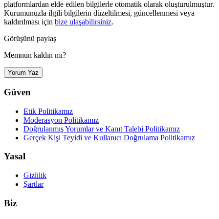
platformlardan elde edilen bilgilerle otomatik olarak oluşturulmuştur.
Kurumunuzla ilgili bilgilerin düzeltilmesi, güncellenmesi veya
kaldırılması için
bize ulaşabilirsiniz
.
Görüşünü paylaş
Memnun kaldın mı?
Yorum Yaz
Güven
Etik Politikamız
Moderasyon Politikamız
Doğrulanmış Yorumlar ve Kanıt Talebi Politikamız
Gerçek Kişi Teyidi ve Kullanıcı Doğrulama Politikamız
Yasal
Gizlilik
Şartlar
Biz