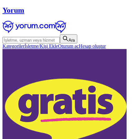
Yorum
Ara
Kategoriler
İşletme/Kişi Ekle
Oturum aç
Hesap oluştur