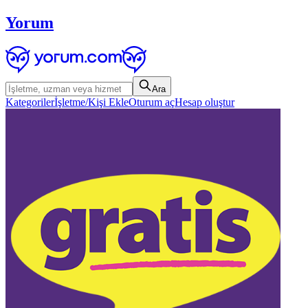
Yorum
Ara
Kategoriler
İşletme/Kişi Ekle
Oturum aç
Hesap oluştur