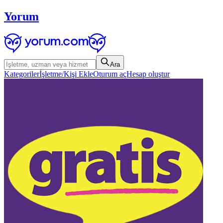
Yorum
Ara
Kategoriler
İşletme/Kişi Ekle
Oturum aç
Hesap oluştur