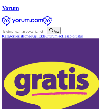
Yorum
Ara
Kategoriler
İşletme/Kişi Ekle
Oturum aç
Hesap oluştur