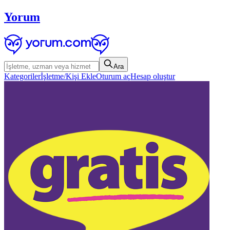
Yorum
Ara
Kategoriler
İşletme/Kişi Ekle
Oturum aç
Hesap oluştur