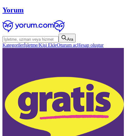
Yorum
Ara
Kategoriler
İşletme/Kişi Ekle
Oturum aç
Hesap oluştur