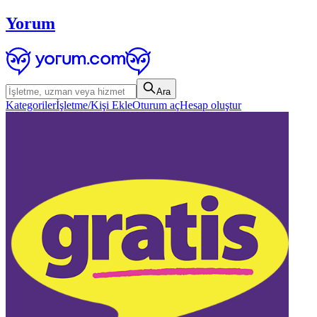
Yorum
Ara
Kategoriler
İşletme/Kişi Ekle
Oturum aç
Hesap oluştur