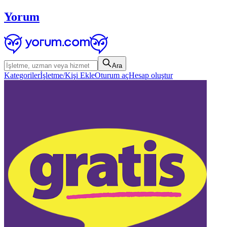
Yorum
Ara
Kategoriler
İşletme/Kişi Ekle
Oturum aç
Hesap oluştur