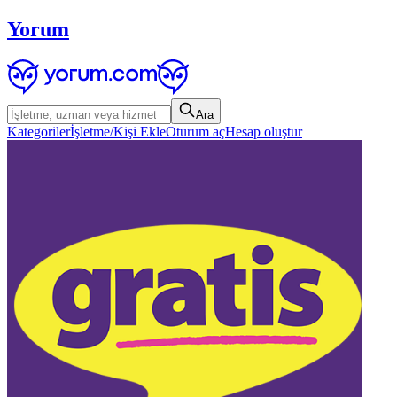
Yorum
Ara
Kategoriler
İşletme/Kişi Ekle
Oturum aç
Hesap oluştur