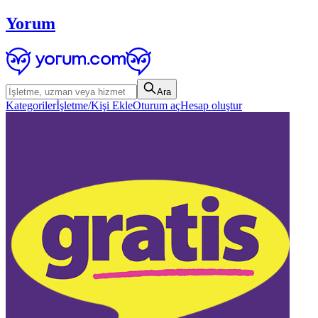
Yorum
Ara
Kategoriler
İşletme/Kişi Ekle
Oturum aç
Hesap oluştur