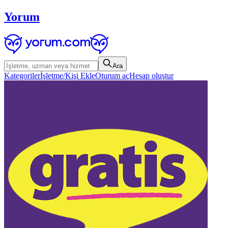
Yorum
Ara
Kategoriler
İşletme/Kişi Ekle
Oturum aç
Hesap oluştur