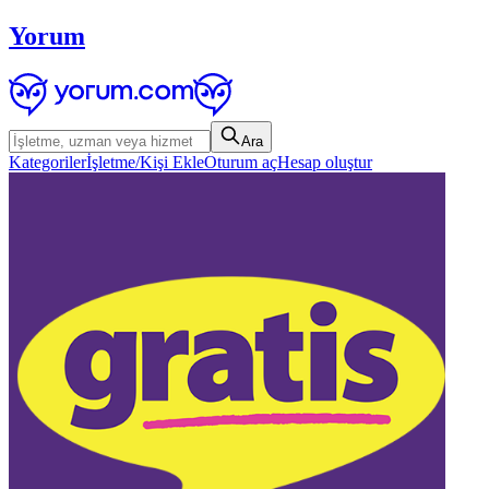
Yorum
Ara
Kategoriler
İşletme/Kişi Ekle
Oturum aç
Hesap oluştur