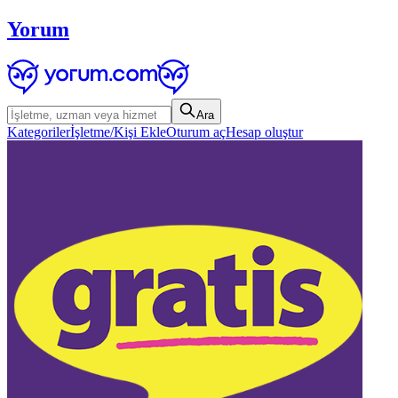
Yorum
Ara
Kategoriler
İşletme/Kişi Ekle
Oturum aç
Hesap oluştur