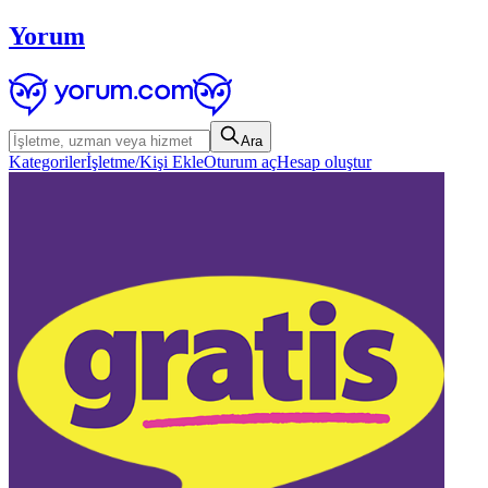
Yorum
Ara
Kategoriler
İşletme/Kişi Ekle
Oturum aç
Hesap oluştur