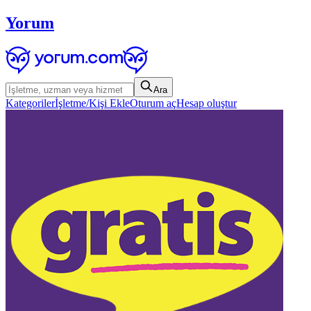
Yorum
Ara
Kategoriler
İşletme/Kişi Ekle
Oturum aç
Hesap oluştur