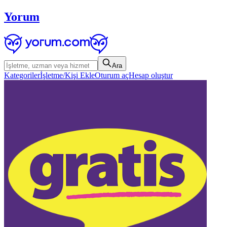
Yorum
Ara
Kategoriler
İşletme/Kişi Ekle
Oturum aç
Hesap oluştur