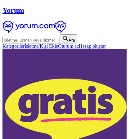
Yorum
Ara
Kategoriler
İşletme/Kişi Ekle
Oturum aç
Hesap oluştur