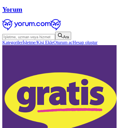
Yorum
Ara
Kategoriler
İşletme/Kişi Ekle
Oturum aç
Hesap oluştur