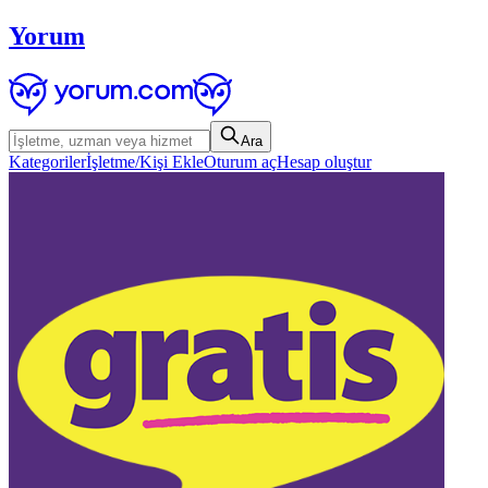
Yorum
Ara
Kategoriler
İşletme/Kişi Ekle
Oturum aç
Hesap oluştur