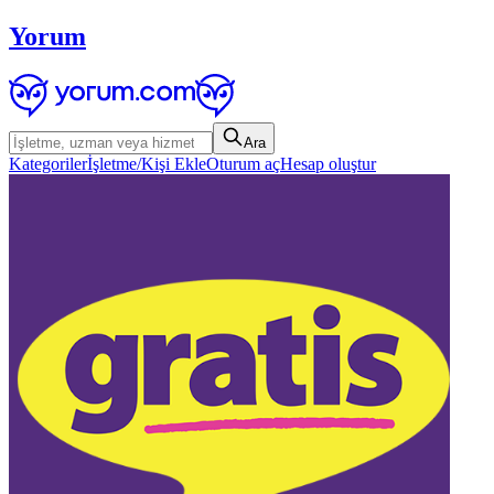
Yorum
Ara
Kategoriler
İşletme/Kişi Ekle
Oturum aç
Hesap oluştur