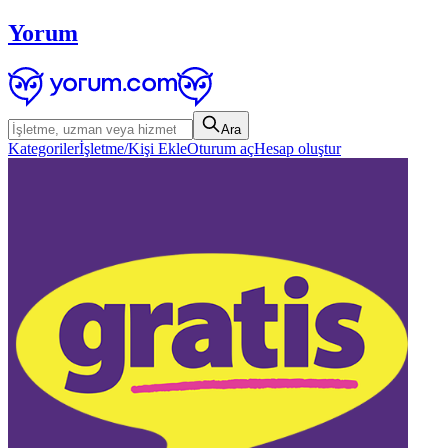
Yorum
Ara
Kategoriler
İşletme/Kişi Ekle
Oturum aç
Hesap oluştur