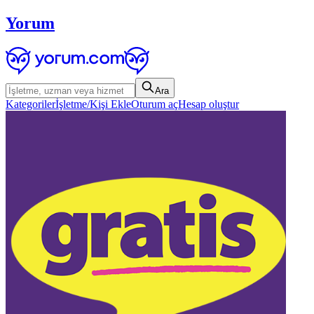
Yorum
Ara
Kategoriler
İşletme/Kişi Ekle
Oturum aç
Hesap oluştur