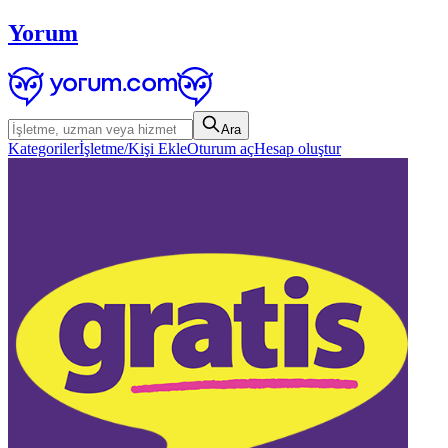
Yorum
Ara
Kategoriler
İşletme/Kişi Ekle
Oturum aç
Hesap oluştur