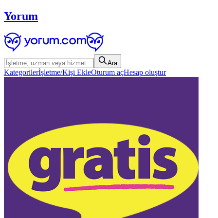
Yorum
Ara
Kategoriler
İşletme/Kişi Ekle
Oturum aç
Hesap oluştur