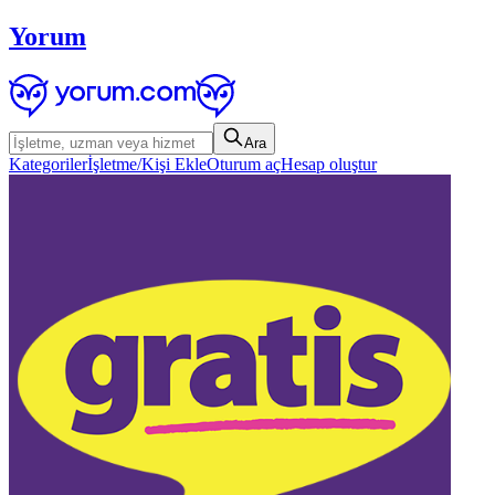
Yorum
Ara
Kategoriler
İşletme/Kişi Ekle
Oturum aç
Hesap oluştur