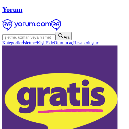
Yorum
Ara
Kategoriler
İşletme/Kişi Ekle
Oturum aç
Hesap oluştur