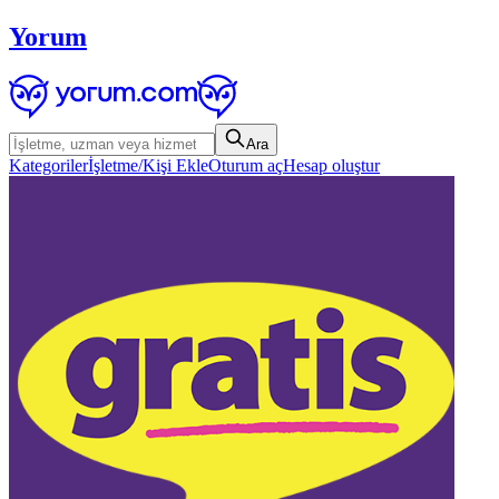
Yorum
Ara
Kategoriler
İşletme/Kişi Ekle
Oturum aç
Hesap oluştur