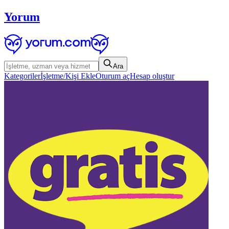
Yorum
Ara
Kategoriler
İşletme/Kişi Ekle
Oturum aç
Hesap oluştur