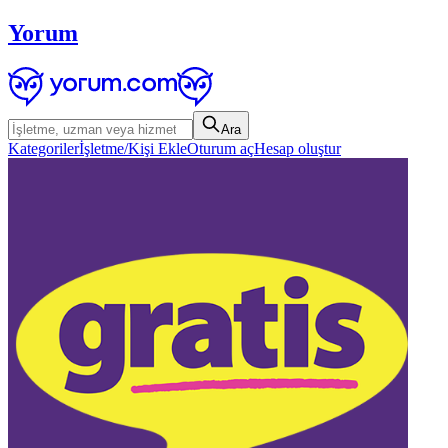
Yorum
Ara
Kategoriler
İşletme/Kişi Ekle
Oturum aç
Hesap oluştur