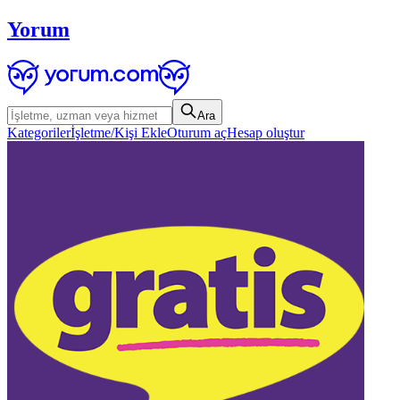
Yorum
Ara
Kategoriler
İşletme/Kişi Ekle
Oturum aç
Hesap oluştur