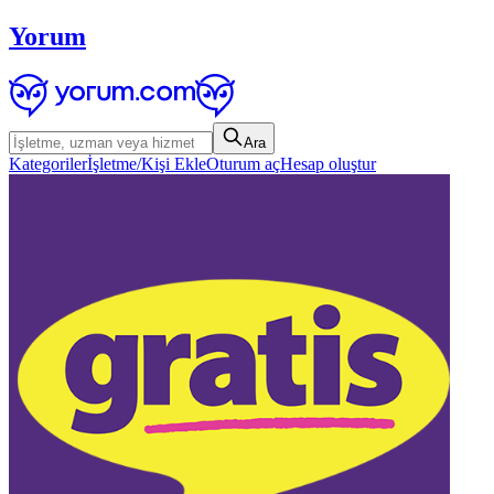
Yorum
Ara
Kategoriler
İşletme/Kişi Ekle
Oturum aç
Hesap oluştur