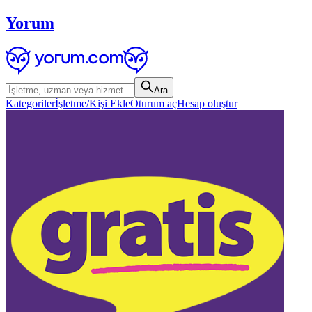
Yorum
Ara
Kategoriler
İşletme/Kişi Ekle
Oturum aç
Hesap oluştur