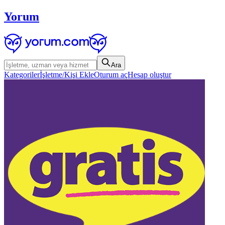
Yorum
Ara
Kategoriler
İşletme/Kişi Ekle
Oturum aç
Hesap oluştur