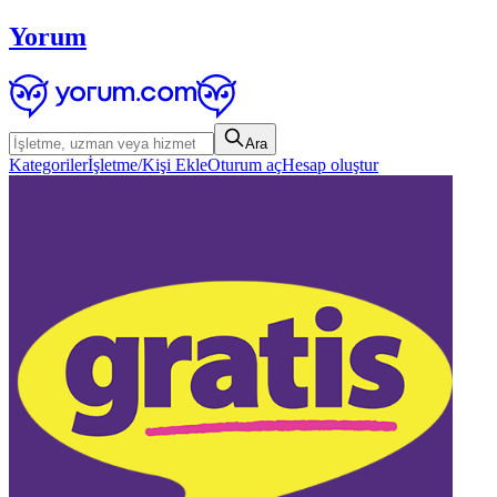
Yorum
Ara
Kategoriler
İşletme/Kişi Ekle
Oturum aç
Hesap oluştur