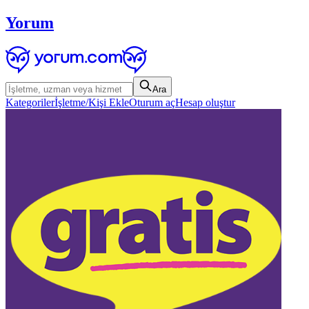
Yorum
Ara
Kategoriler
İşletme/Kişi Ekle
Oturum aç
Hesap oluştur