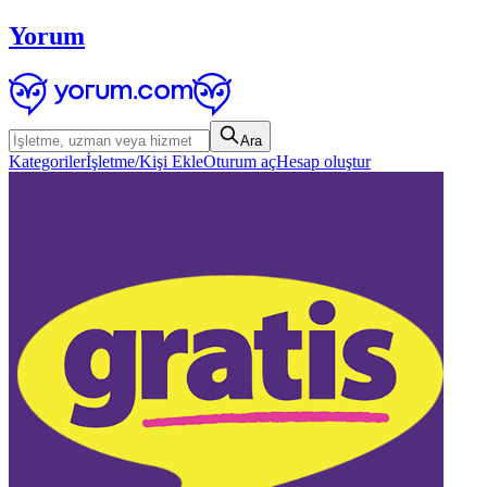
Yorum
Ara
Kategoriler
İşletme/Kişi Ekle
Oturum aç
Hesap oluştur