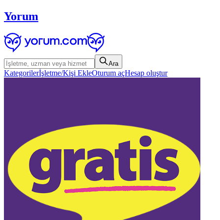
Yorum
Ara
Kategoriler
İşletme/Kişi Ekle
Oturum aç
Hesap oluştur