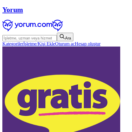
Yorum
Ara
Kategoriler
İşletme/Kişi Ekle
Oturum aç
Hesap oluştur