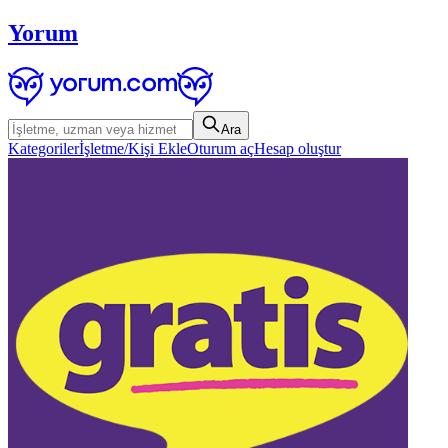
Yorum
Ara
Kategoriler
İşletme/Kişi Ekle
Oturum aç
Hesap oluştur