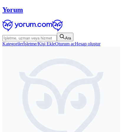
Yorum
Ara
Kategoriler
İşletme/Kişi Ekle
Oturum aç
Hesap oluştur